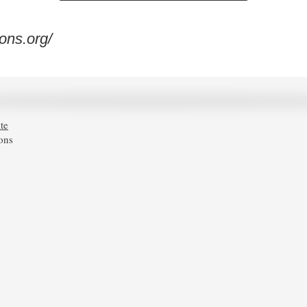
ons.org/
te
rons