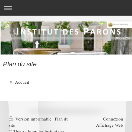
1963-2020
Plan du site
Accueil
Version imprimable
|
Plan du
Connexion
site
Affichage Web
© Thierry Pouplier Institut des